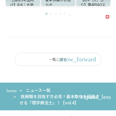
らせ
り】第4回AOエ
中！】8/22(土)
ントリー受付ス
オープンキャン
タート！
パスのお知らせ
一覧に戻る
ニュース一覧
医療職を目指す方必見！基本動作を回復さ
せる『理学療法士』！【vol.4】