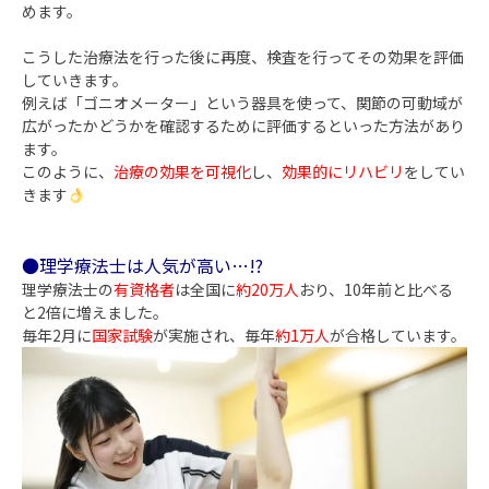
めます。
こうした治療法を行った後に再度、検査を行ってその効果を評価
していきます。
例えば「ゴニオメーター」という器具を使って、関節の可動域が
広がったかどうかを確認するために評価するといった方法があり
ます。
このように、
治療の効果を可視化
し、
効果的にリハビリ
をしてい
きます
●理学療法士は人気が高い…!?
理学療法士の
有資格者
は全国に
約20万人
おり、10年前と比べる
と2倍に増えました。
毎年2月に
国家試験
が実施され、毎年
約1万人
が合格しています。