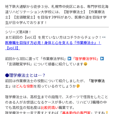
地下鉄大通駅から徒歩３分、札幌市中央区にある、専門学校北海
道リハビリテーション大学校には、
【理学療法士】【作業療法
士】【言語聴覚士】を目指す3学科があり、医療の道を目指す学
生が日々学んでお
ります！
シリーズ第4弾！
まだ前回の【vol.3】を見ていない方はコチラからチェック！
医療職を目指す方必見！身体と心を支える『作業療法士』！
【vol.3】
前回から3回に渡って「作業療法学科」
「理学療法学科」
「言語聴覚学科」について順番に紹介しています
●理学療法士とは…？
前回は作業療法士の役割について紹介しましたが、
「理学療法
士」
は
どんな役割
を担っているのでしょうか
理学療法士は、高校生までの段階で、スポーツで怪我をしたこと
のある人がお世話になるケースが多いため、リハビリ3職種の中
でも高校生の知名度は
比較的高い
職業です。
理学療法士を一言で表すとすれば「
基本動作の専門家
」ですね