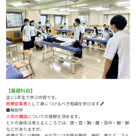
【基礎科目】
主に1年生で学ぶ内容です。
医療従事者
として身につけるべき知識を学びます
■解剖学
人体の構造
についての理解を深めます。
ヒトの身体は見えるところでは、頭・首・胸・腹・背中・腕・脚
などがありますが、
皮膚の下には脂肪、その下には血管や筋肉、神経、骨など、さら