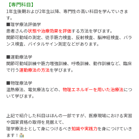
【専門科目】
1年生後期および2年生以降、専門性の高い科目を学んでいきま
す。
■理学療法評価学
患者さんの
状態や治療効果を評価
する方法を学びます。
関節可動域の測定、徒手筋力検査、反射検査、脳神経検査、バラ
ンス検査、バイタルサイン測定などがあります。
■運動療法学
関節可動域訓練や筋力増強訓練、呼吸訓練、動作訓練など、臨床
で行う
運動療法の方法
を学びます。
■物理療法学
温熱療法、電気療法などの、
物理エネルギーを用いた治療法
につ
いて学びます。
上記で紹介した科目はほんの一部ですが、医療現場における実習
や国家資格の取得を見据えて、
理学療法士として身につけるべき
知識や実践力
を身につけていき
ます！