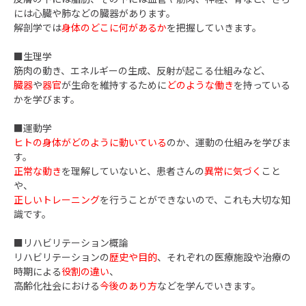
には心臓や肺などの臓器があります。
解剖学では
身体のどこに何があるか
を把握していきます。
■生理学
筋肉の動き、エネルギーの生成、反射が起こる仕組みなど、
臓器
や
器官
が生命を維持するために
どのような働き
を持っている
かを学びます。
■運動学
ヒトの身体がどのように動いている
のか、運動の仕組みを学びま
す。
正常な動き
を理解していないと、患者さんの
異常に気づく
こと
や、
正しいトレーニング
を行うことができないので、これも大切な知
識です。
■リハビリテーション概論
リハビリテーションの
歴史や目的
、それぞれの医療施設や治療の
時期による
役割の違い
、
高齢化社会における
今後のあり方
などを学んでいきます。