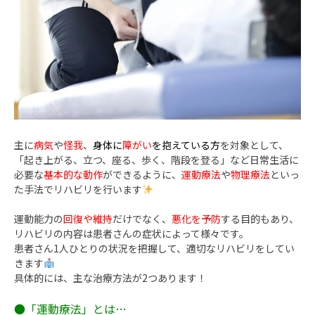
主に
病気
や
怪我
、
身体に
障がい
を抱えている方
を対象として、
「起き上がる、立つ、座る、歩く、階段を登る」など日常生活に
必要な
基本的な動作
ができるように、
運動療法
や
物理療法
といっ
た手法でリハビリを行います
運動能力の
回復や維持
だけでなく、
悪化を予防
する目的もあり、
リハビリの内容は患者さんの症状によって様々です。
患者さん1人ひとりの状況を把握して、適切なリハビリをしてい
きます
具体的には、主な治療方法が2つあります！
●「運動療法」とは…