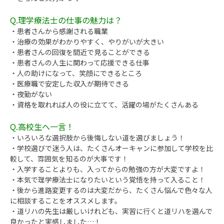
Q.理学療法士の仕事の魅力は？
・患者さんから感謝される職業
・治療の効果がわかりやすく、やりがいが大きい
・患者さんの回復を間近で見ることができる
・患者さんの人生に関わって応援できる仕事
・人の助けになって、笑顔にできるところ
・医療職で安定した収入が期待できる
・夜勤がない
・資格を取れれば人の役に立てて、活躍の場がたくさんある
Q.高校生へ一言！
・いろいろな選択肢から後悔しない道を選びましょう！
・学校選びで迷う人は、たくさんオーキャンに参加して学校を比
較して、雰囲気を知るのが大事です！
・入学することよりも、入ってからの勉強の方が大変ですよ！
・本気で理学療法士になりたいという覚悟を持って入ること！
・後から進路変更するのは大変だから、たくさん悩んで色々な人
に相談することをオススメします。
・道リハの先生は厳しいけれども、実習に行くと道リハを選んで
良かったと実感しました…！