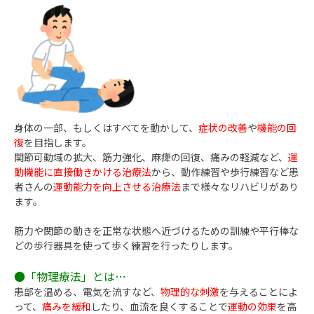
身体の一部、もしくはすべてを動かして、
症状の改善
や
機能の回
復
を目指します。
関節可動域の拡大、筋力強化、麻痺の回復、痛みの軽減など、
運
動機能に直接働きかける治療法
から、動作練習や歩行練習など患
者さんの
運動能力を向上させる治療法
まで様々なリハビリがあり
ます。
筋力や関節の動きを正常な状態へ近づけるための訓練や平行棒な
どの歩行器具を使って歩く練習を行ったりします。
●「物理療法」とは…
患部を温める、電気を流すなど、
物理的な刺激
を与えることによ
って、
痛みを緩和
したり、血流を良くすることで
運動の効果
を高