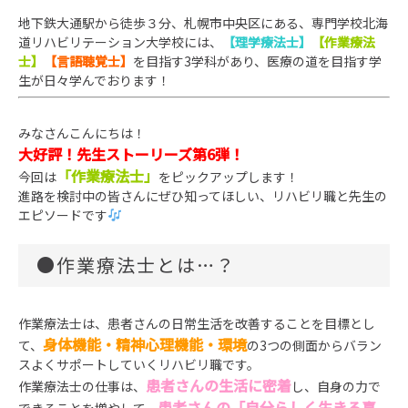
地下鉄大通駅から徒歩３分、札幌市中央区にある、専門学校北海
道リハビリテーション大学校には、
【理学療法士】
【作業療法
士】
【言語聴覚士】
を目指す3学科があり、医療の道を目指す学
生が日々学んでお
ります！
みなさんこんにちは！
大好評！先生ストーリーズ第6弾！
「作業療法士」
今回は
をピックアップします！
進路を検討中の皆さんにぜひ知ってほしい、リハビリ職と先生の
エピソードです
●作業療法士とは…？
作業療法士は、患者さんの日常生活を改善することを目標とし
身体機能・精神心理機能・環境
て、
の3つの側面からバラン
スよくサポートしていくリハビリ職です。
患者さんの生活に密着
作業療法士の仕事は、
し、自身の力で
患者さんの「自分らしく生きる喜