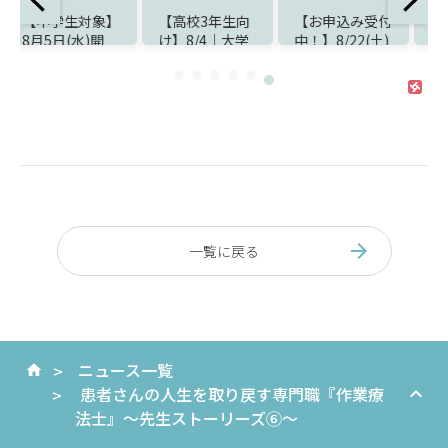
】
【高校3年生向
【お申込み受付
【8/4（火）よ
け】8/4｜大学
中！】8/22(土)
り】第4回AOエ
と迷うあなたの
オープンキャン
ントリー受付ス
ケ
ための進路比較
パスのお知らせ
タート！
職
＆入試対策フェ
ア開催！
一覧に戻る
ニュース一覧
患者さんの人生を取り戻す専門職『作業療
法士』～先生ストーリーズ⑥～