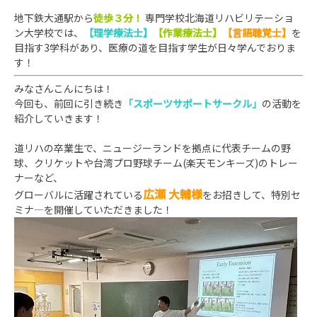
地下鉄大通駅から
徒歩３分！
専門学校北海道リハビリテーショ
ン大学校では、
【理学療法士】
【作業療法士】
【言語聴覚士】
を
目指す3学科があり、医療の道を目指す学生が日々学んでお
りま
す！
みなさんこんにちは！
今回も、前回に引き続き
「スポーツサポートサークル」
の活動を
紹介していきます！
道リハの卒業生で、ニュージーランドを拠点に代表チームの野
球、クリケットや台湾プロ野球チーム(楽天モンキーズ)のトレー
ナーなど、
広瀬 大輔様
グローバルに活躍されている
をお招きして、特別セ
ミナ―を開催していただきました！