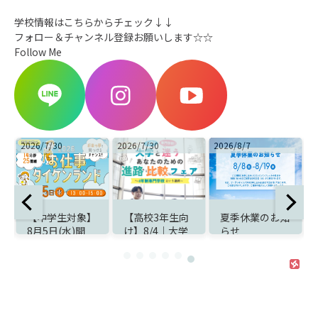
学校情報はこちらからチェック↓↓
フォロー＆チャンネル登録お願いします☆☆
Follow Me
2026/7/30
2026/8/7
2026/8/4
】
【高校3年生向
夏季休業のお知
【8/4（火）よ
け】8/4｜大学
らせ
り】第4回AOエ
と迷うあなたの
ントリー受付ス
ケ
ための進路比較
タート！
職
＆入試対策フェ
ア開催！