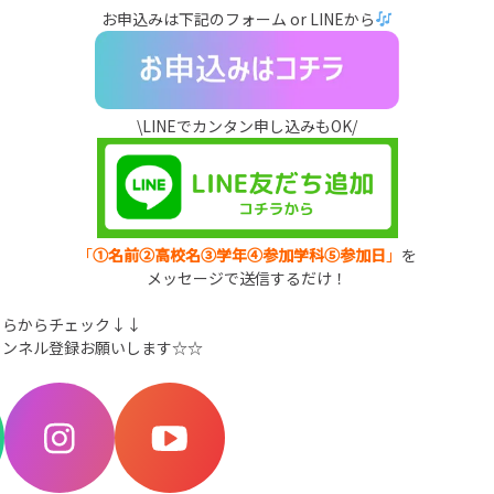
お申込みは下記のフォーム or LINEから
\LINEでカンタン申し込みもOK/
「
①名前②高校名③学年④参加学科⑤参加日
」
を
メッセージで送信するだけ！
ちらからチェック↓↓
ャンネル登録お願いします☆☆