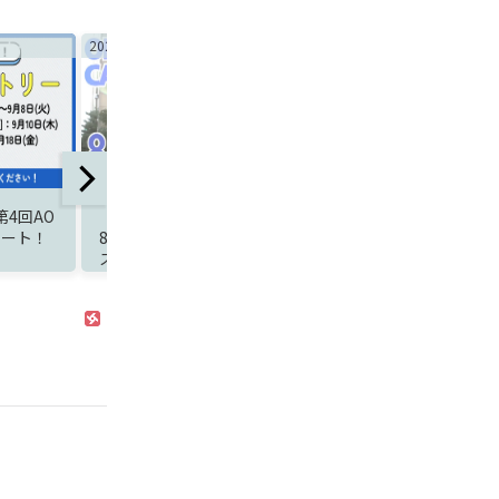
2026/7/30
2026/7/30
中！】
\\小学1~3年生対象// わくわ
【中学生対象】8月5
プンキャンパ
く！【作業療法×自由研究
開催！夏休みは『
ラボ】開催のお知らせ
イケンランド』で