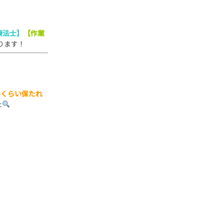
療法士】
【
作業
ります！
のくらい保たれ
た