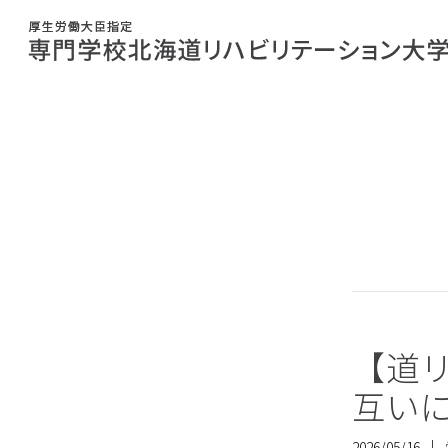
【道リ
互い
2026/05/16