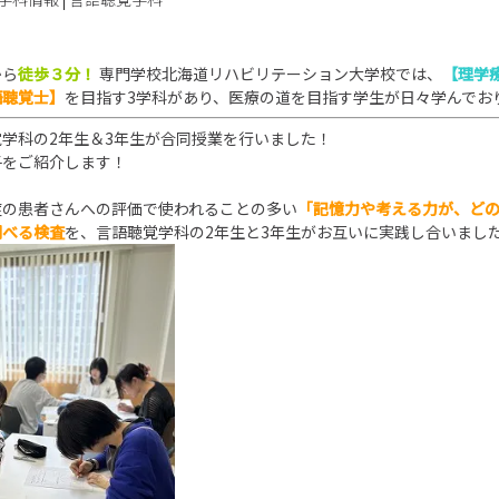
から
徒歩３分！
専門学校北海道リハビリテーション大学校では、
【理学
語聴覚士】
を目指す3学科があり、医療の道を目指す学生が日々学んでお
学科の2年生＆3年生が合同授業を行いました！
子をご紹介します！
症の患者さんへの評価で使われることの多い
「記憶力や考える力が、ど
調べる検査
を、言語聴覚学科の2年生と3年生がお互いに実践し合いまし