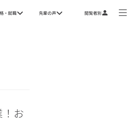
格・就職
先輩の声
閲覧者別
業！お