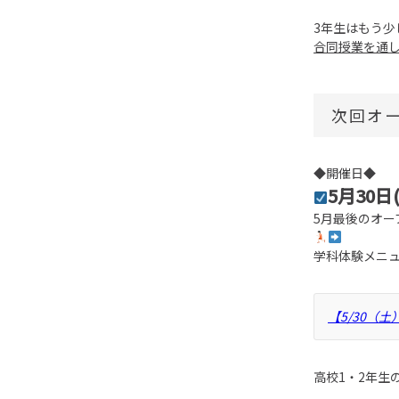
3年生はもう少
合同授業を通
次回オ
◆開催日◆
5月30日(
5月最後のオ
学科体験メニ
【5/30（
高校1・2年生