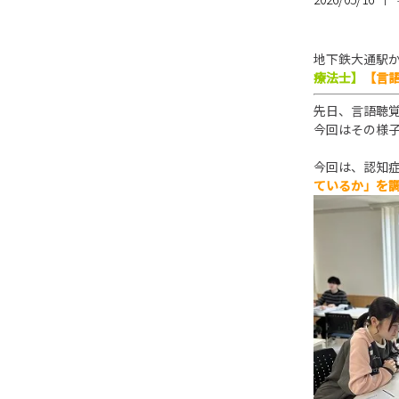
地下鉄大通駅
療法士】
【言
先日、言語聴覚
今回はその様
今回は、認知
ているか」を