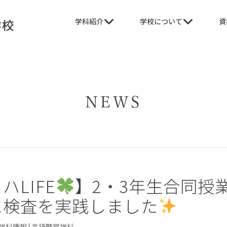
学科紹介
学校について
資
NEWS
ハLIFE
】2・3年生合同授
に検査を実践しました
学科情報
|
言語聴覚学科