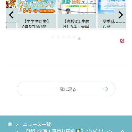
【中学生対象】
【高校3年生向
夏季休業のお知
8月5日(水)開
け】8/4｜大学
らせ
法
催！夏休みは
と迷うあなたの
『お仕事タイケ
ための進路比較
知
ンランド』で職
＆入試対策フェ
業体験
ア開催！
一覧に戻る
ニュース一覧
【特別企画！夏祭り開催
】7/25(土)ラン