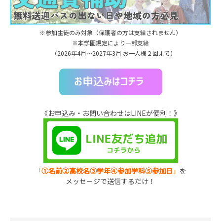
※参加生徒のみ対象（保護者の方は支給されません）
※本学園規定により一部支給
（2026年4月～2027年3月 お一人様２回まで）
《お申込み・お問い合わせはLINEが便利！》
「
①名前②高校名③学年④参加学科⑤参加日
」
を
メッセージで送信するだけ！