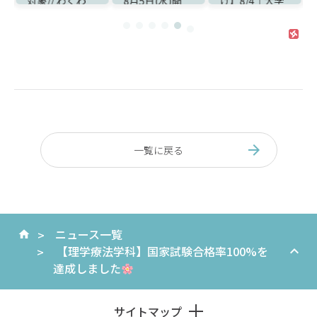
対象// わくわ
8月5日(水)開
け】8/4｜大学
く！【作業療法
催！夏休みは
と迷うあなたの
せ
×自由研究ラ
『お仕事タイケ
ための進路比較
ボ】開催のお知
ンランド』で職
＆入試対策フェ
らせ
業体験
ア開催！
一覧に戻る
ニュース一覧
【理学療法学科】国家試験合格率100%を
達成しました
サイトマップ