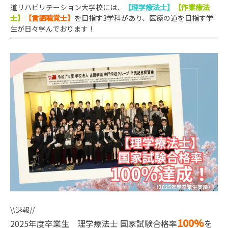
道リハビリテーション大学校には、
【理学療法士】
【作業療法
士】
【言語聴覚士】
を目指す3学科があり、医療の道を目指す学
生が日々学んでお
ります！
\\速報//
100%
2025年度卒業生 理学療法士 国家試験合格率
を