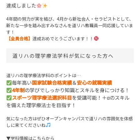
達成しました
4年間の努力が実を結び、4月から新社会人・セラピストとして、
新たな一歩を踏み出すみなさんを道リハ教職員一同応援していま
す！
【全員合格】
達成おめでとうございます！！
道リハの理学療法学科が気になった方へ
道リハの理学療法学科のポイントは…
毎年高い
国家試験合格実績
＆
安心の就職実績
4年制
の学びでしっかり知識とスキルを身につける！
スポーツ理学療法選択科目
を受講可能！＋αのスキル
を備えた理学療法士を目指す！
気になった方はぜひオープンキャンパスで道リハの雰囲気を体感
しに来てくださいね
▼学科情報はこちらから