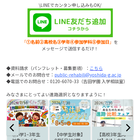
\LINEでカンタン申し込みもOK/
「
①名前②高校名③学年④参加学科⑤参加日
」
を
メッセージで送信するだけ！
◆
資料請求
（パンフレット
・
募集要項）
：
こちら
◆
メールでのお問合せ
：
public-rehabili@yoshida-g.ac.jp
◆
電話でのお問合せ
：
0120-607
0-33（吉田学園 入学相談室）
みなさまにとってよい進路選択となりますように！
2026/7/30
2026/7/30
2026/7/30
2
付
\\小学1~3年生
【中学生対象】
【高校3年生向