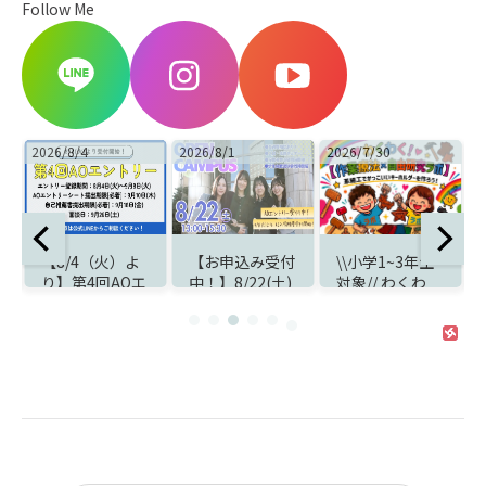
Follow Me
2026/8/1
2026/7/30
2026/7/30
よ
【お申込み受付
\\小学1~3年生
【中学生対象】
エ
中！】8/22(土)
対象// わくわ
8月5日(水)開
ス
オープンキャン
く！【作業療法
催！夏休みは
パスのお知らせ
×自由研究ラ
『お仕事タイケ
ボ】開催のお知
ンランド』で職
らせ
業体験