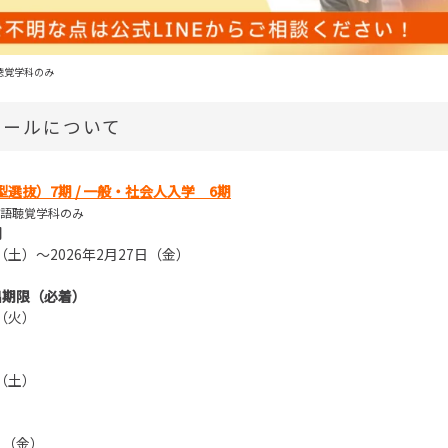
聴覚学科のみ
ュールについて
選抜）7期 /
一般・社会人入学 6期
語聴覚学科のみ
間
日（土）～2026年2月27日（金）
出期限（必着）
日（火）
日（土）
3日（金）