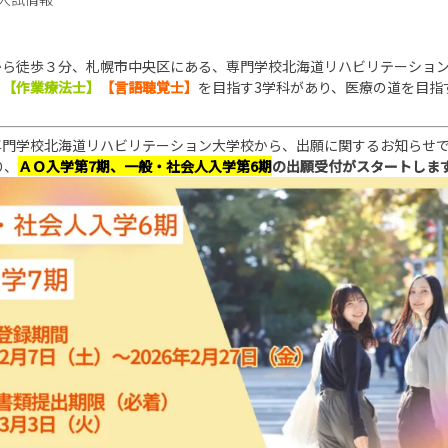
から徒歩３分、札幌市中央区にある、専門学校北海道リハビリテーショ
】
【作業療法士】
【言語聴覚士】
を目指す3学科があり、医療の道を目指
！
専門学校北海道リハビリテーション大学校から、出願に関するお知らせ
り、
ＡＯ入学第7期、
一般・社会人
入学第6期
の出願受付がスタートしま