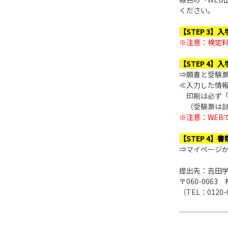
ください。
【STEP 3】
※注意：検定
【STEP 4
⇒願書と受験
≪入力した情
印刷は必ず
（受験票は試
※注意：WEB
【STEP 4】
⇒マイページ
提出先：吉田
〒060-006
（TEL：0120-