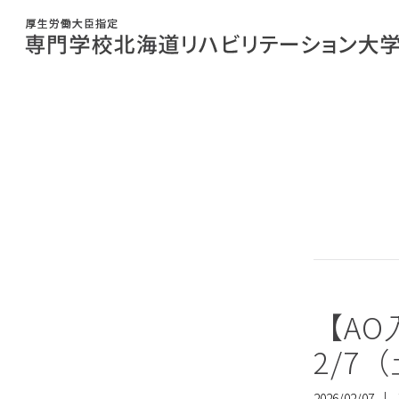
【AO
2/7
2026/02/07