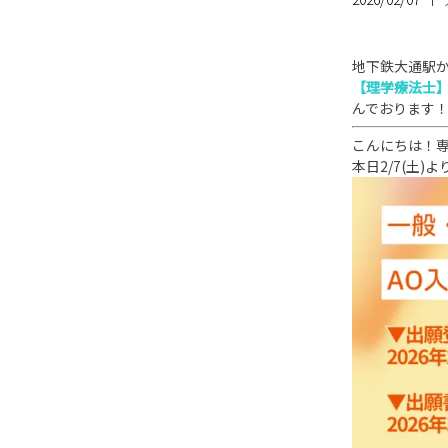
地下鉄大通駅
【理学療法士
んでお
ります
こんにちは！
本日2/7(土)よ