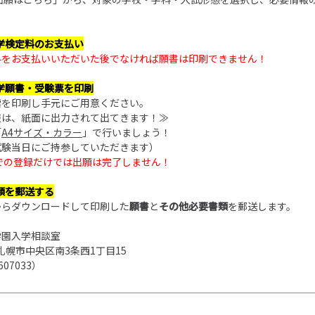
入学検定料のお支払い
料をお支払いいただいた後でなければ願書は印刷できません！
】入学願書・受験票を印刷
票を印刷し手元にご用意ください。
報は、紙面に出力されて出てきます！≫
「
A4サイズ・カラー
」で行いましょう！
験当日にご持参していただきます）
での登録だけでは出願は完了しません！
書類を郵送する
からダウンロードして印刷した
願書
と
その他必要書類
を郵送します。
学園入学相談室
3 札幌市中央区南3条西1丁目15
607033）