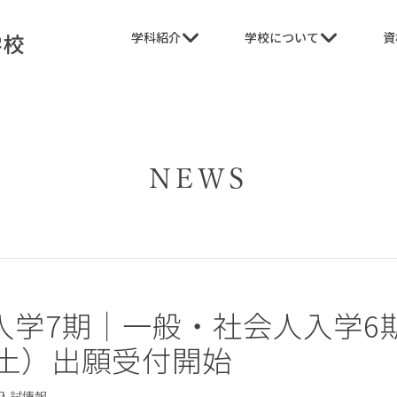
学科紹介
学校について
資
NEWS
入学7期｜一般・社会人入学6
（土）出願受付開始
入試情報