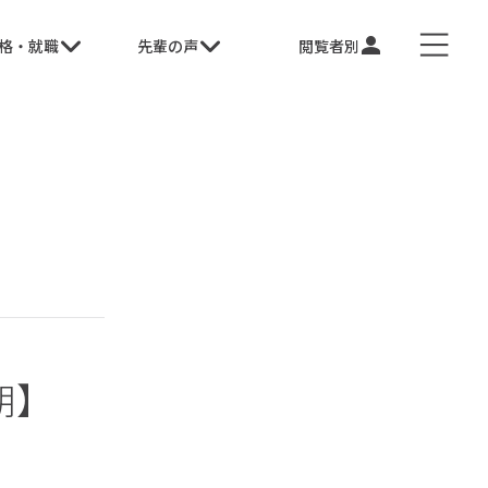
格・就職
先輩の声
閲覧者別
期】