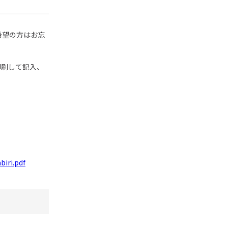
希望の方はお忘
印刷して記入、
biri.pdf