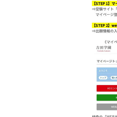
【STEP 1】
⇒受験サイト
マイページ登
【STEP 2】
⇒出願情報の
《マイペー
緑色の「WE