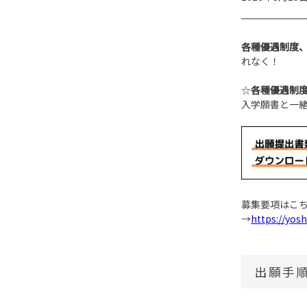
各種優遇制度
れなく！
☆
各種優遇制
入学願書と一
募集要項はこ
→
https://yos
出願手