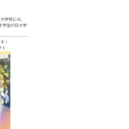
ン大学校には、
す学生が日々学
です！
す！