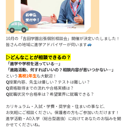
10月の「吉田学園出張個別相談会」開催が決定いたしました！
皆さんの地域に進学アドバイザーが伺います
▷
どんなことが相談できるの？
「進学や学校を迷っている
…
」
「進路活動、何すればいいの？相談内容が思いつかない
…
」
という
高校2年生
も大歓迎！
Q
授業内容、先生は優しい？テストは難しい？
Q
資格取得までの流れや合格実績は？
Q
就職状況や合格率は？希望業界に就職できる？
カリキュラム・入試・学費・奨学金・住まいの事など、
お気軽にご相談ください。保護者の方もご参加いただけます！
進学活動・AO入学（総合型選抜）に向けてあなたのお悩みを聞
かせてくださいね。