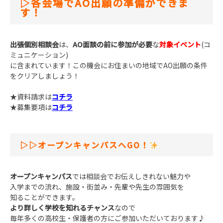
▷各会場でAO出願の準備ができま
す！
出張個別相談会
は、
AO面談の前に参加が必要
な
対象イベント
(コ
ミュニケーション)
に含まれています！
この機会にお住まいの地域でAO出願の条件
をクリアしましょう！
★資料請求は
コチラ
★募集要項は
コチラ
▷
▷オープンキャンパスへGO！
オープンキャンパス
では相談会でお伝えしきれない魅力や
入学までの流れ、施設・街並み・先輩や先生の雰囲気を
知ることができます。
より詳しく学校を知れるチャンス
なので
毎年多くの高校生・保護者の方にご参加いただいております♪