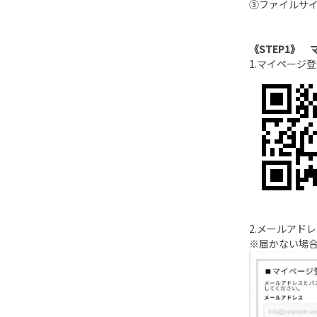
③ファイルサイ
《
STEP1
》 
1.マイページ
2.メールアド
※届かない場