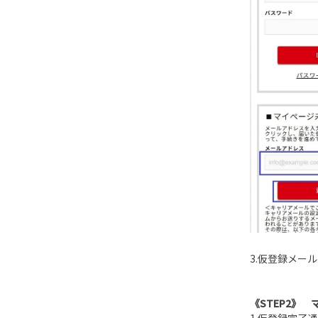
3.仮登録メー
《
STEP2
》 
1.仮登録完了