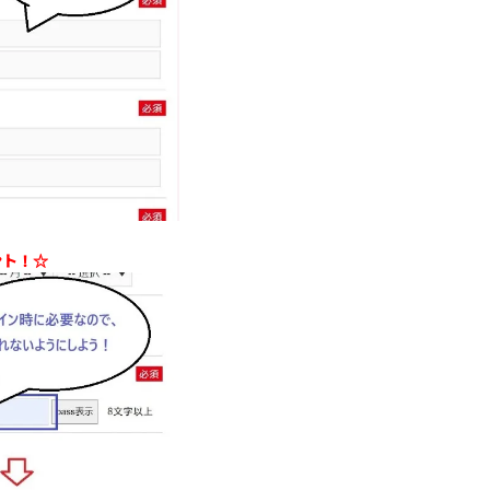
ント！
☆