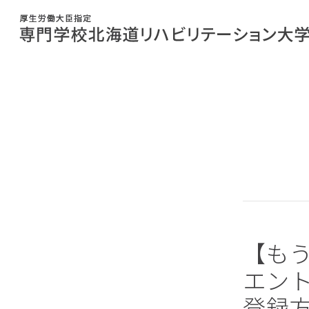
【もう
エン
登録