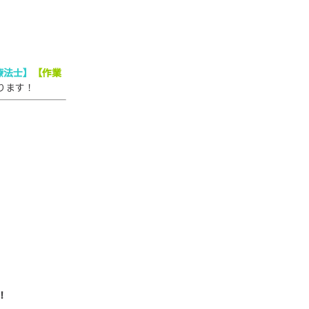
療法士】
【作業
ります！
！