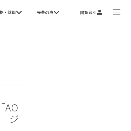
格・就職
先輩の声
閲覧者別
AO
ージ