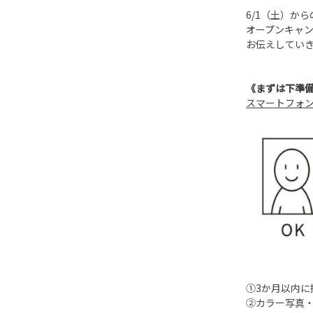
6/1（土）か
オープンキャン
お伝えしてい
《まずは下準
スマートフォ
①3か月以内
②カラー写真