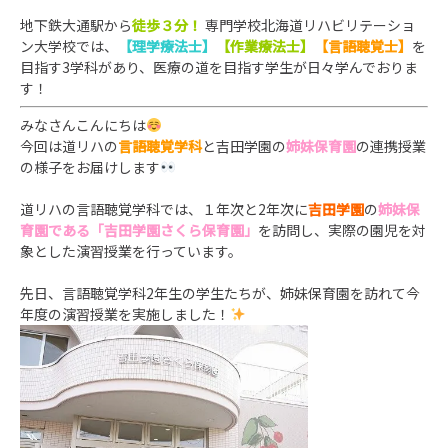
地下鉄大通駅から
徒歩３分！
専門学校北海道リハビリテーショ
ン大学校では、
【理学療法士】
【作業療法士】
【言語聴覚士】
を
目指す3学科があり、医療の道を目指す学生が日々学んでお
りま
す！
みなさんこんにちは
今回は道リハの
言語聴覚学科
と吉田学園の
姉妹保育園
の連携授業
の様子をお届けします
道リハの言語聴覚学科では、１年次と2年次に
吉田学園
の
姉妹保
育園である「吉田学園さくら保育園」
を訪問し、実際の園児を対
象とした演習授業を行っています。
先日、言語聴覚学科2年生の学生たちが、姉妹保育園を訪れて今
年度の演習授業を実施しました！