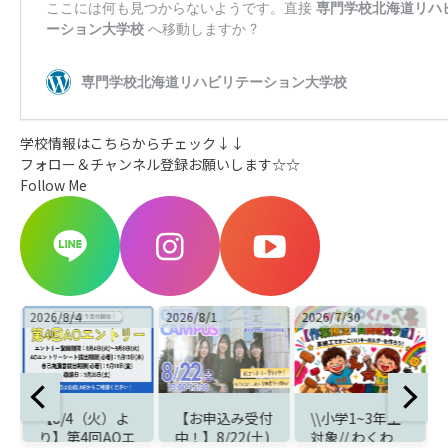
学校情報はこちらからチェック↓↓
フォロー＆チャンネル登録お願いします☆☆
Follow Me
2026/8/4
2026/8/1
2026/7/30
2
知
【8/4（火）よ
【お申込み受付
\\小学1~3年生
り】第4回AOエ
中！】8/22(土)
対象// わくわ