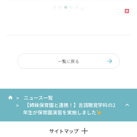
ントリー受付ス
オープンキャン
く！【作業療法
タート！
パスのお知らせ
×自由研究ラ
ボ】開催のお知
らせ
一覧に戻る
ニュース一覧
【姉妹保育園と連携！】言語聴覚学科の2
年生が保育園演習を実施しました
サイトマップ