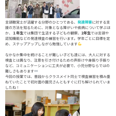
言語聴覚士が活躍する分野のひとつである、
発達障害
に対する支
援の方法を知るために、対象となる障がいや疾病について学ぶほ
か、
１年生
では集団で生活する子どもの観察、
2年生
では言語や
認知機能などの発達検査の練習を行います。学年ごとに目標を定
め、ステップアップしながら勉強しています
なかなか集中を続けることが難しい子ども達には、大人に対する
検査とは異なり、注意を引き付けるための声掛けや身振り手振り
など、コミュニケーションに工夫が必要で、小児分野ならではの
難しさもあります
今回の授業では、普段からクラスメイト同士で検査練習を積み重
ねていたことで初対面の園児さんともすぐに打ち解けられていま
したね！