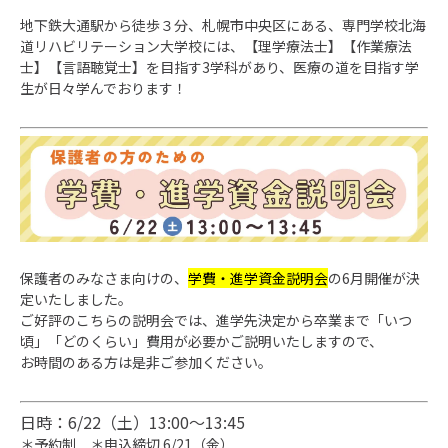
地下鉄大通駅から徒歩３分、札幌市中央区にある、専門学校北海
道リハビリテーション大学校には、
【理学療法士】【作業療法
士】【言語聴覚士】を目指す3学科があり、医療の道を目指す学
生が日々学んでお
ります！
保護者のみなさま向けの、
学費・進学資金説明会
の6月開催が決
定いたしました。
ご好評のこちらの説明会では、進学先決定から卒業まで「いつ
頃」「どのくらい」費用が必要かご説明いたしますので、
お時間のある方は是非ご参加ください。
日時：6/22（土）
13:00〜13:45
＊
予約制 ＊
申込締切 6
/21（金）