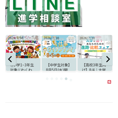
2026/7/30
2026/7/30
2026/7/30
2
付
\\小学1~3年生
【中学生対象】
【高校3年生向
対象// わくわ
8月5日(水)開
け】8/4｜大学
く！【作業療法
催！夏休みは
と迷うあなたの
せ
×自由研究ラ
『お仕事タイケ
ための進路比較
ボ】開催のお知
ンランド』で職
＆入試対策フェ
らせ
業体験
ア開催！