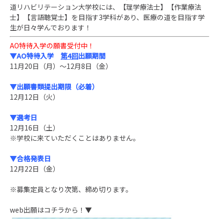
道リハビリテーション大学校には、
【理学療法士】【作業療法
士】【言語聴覚士】を目指す3学科があり、医療の道を目指す学
生が日々学んでお
ります！
AO特待入学の願書受付中！
▼AO特待入学
第4回
出願期間
11月20日（月）～12月8日（金）
▼出願書類提出期限（必着）
12月12日（火）
▼選考日
12月16日（土）
※学校に来ていただくことはありません。
▼合格発表日
12月22日（金）
※募集定員となり次第、締め切ります。
web出願はコチラから！▼