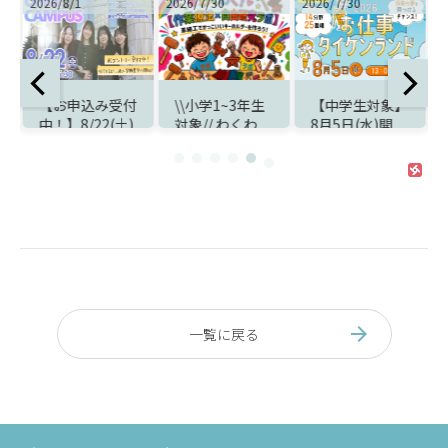
2026/8/1
2026/7/30
2026/7/30
2
【お申込み受付
\\小学1~3年生
【中学生対象】
中！】8/22(土)
対象// わくわ
8月5日(水)開
ス
オープンキャン
く！【作業療法
催！夏休みは
パスのお知らせ
×自由研究ラ
『お仕事タイケ
ボ】開催のお知
ンランド』で職
らせ
業体験
一覧に戻る