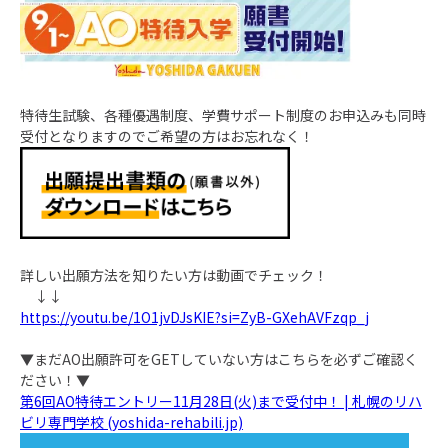
特待生試験、各種優遇制度、学費サポート制度のお申込みも同時
受付となりますのでご希望の方はお忘れなく！
詳しい出願方法を知りたい方は動画でチェック！
↓↓
https://youtu.be/1O1jvDJsKIE?si=ZyB-GXehAVFzqp_j
▼まだAO出願許可をGETしていない方はこちらを必ずご確認く
ださい！▼
第6回AO特待エントリー11月28日(火)まで受付中！ | 札幌のリハ
ビリ専門学校 (yoshida-rehabili.jp)