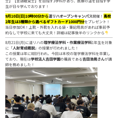
士】【言語聴覚士】を目指す3学科があり、医療の道を目指す学
生が日々学んでお
ります！
9月10日(日)10時00分から
道リハオープンキャンパス
開催！
高校
2年生は
3種
類から選べるギフトカード1000円分
をプレゼント！
当日参加OK！上靴・外靴を入れる袋・筆記用具があれば事前予
約なしで学校に来ても大丈夫！詳細は記事後半のリンクから
8月21日(月)に道リハの
理学療法学科・作業療法学科
1年生を対象
に「
人財育成概説
」の授業が行われました！
この授業は年に8回行われ、今回は本校の理学療法学科を卒業し
ており、現在は
学校法人吉田学園
の職員である
吉田浩晃さん
が講
師を務めました！