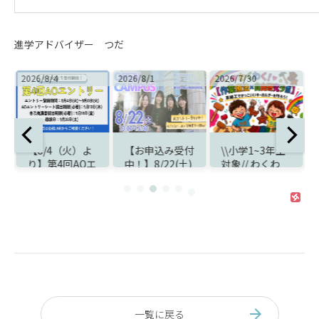
進学アドバイザー つだ
2026/8/4
2026/8/1
2026/7/30
2
知
【8/4（火）よ
【お申込み受付
\\小学1~3年生
り】第4回AOエ
中！】8/22(土)
対象// わくわ
ントリー受付ス
オープンキャン
く！【作業療法
タート！
パスのお知らせ
×自由研究ラ
ボ】開催のお知
らせ
一覧に戻る