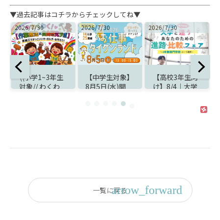
▼過去記事はコチラからチェックしてね▼
2026/7/30
2026/7/30
2026/8/7
2
【中学生対象】
【高校3年生向
夏季休業のお知
8月5日(水)開
け】8/4｜大学
らせ
法
催！夏休みは
と迷うあなたの
『お仕事タイケ
ための進路比較
知
ンランド』で職
＆入試対策フェ
業体験
ア開催！
一覧に戻る