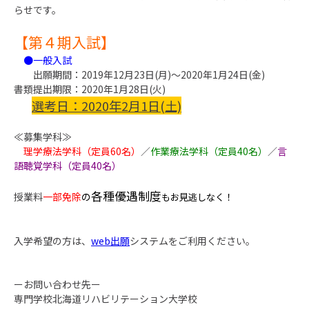
らせです。
【第４
期入試】
●一般入試
出願期間：2019年12月23日(月)～2020年1月24日(金)
書類提出期限：2020年1月28日(火)
選考日：2020年2月1日(土)
≪募集学科≫
理学療法学科（定員60名）
／
作業療法学科（定員40名）
／
言
語聴覚学科（定員40名）
各種優遇制度
授業料
一部免除
の
もお見逃しなく！
入学希望の方は、
web出願
システムをご利用ください。
ーお問い合わせ先ー
専門学校北海道リハビリテーション大学校