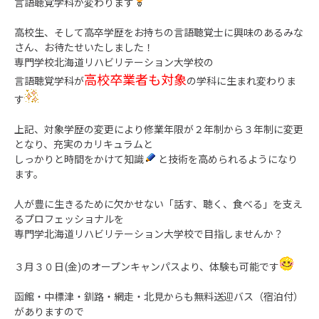
言語聴覚学科が変わります
高校生、そして高卒学歴をお持ちの言語聴覚士に興味のあるみな
さん、お待たせいたしました！
専門学校北海道リハビリテーション大学校の
高校卒業者も対象
言語聴覚学科が
の学科に生まれ変わりま
す
上記、対象学歴の変更により修業年限が２年制から３年制に変更
となり、充実のカリキュラムと
しっかりと時間をかけて知識
と技術を高められるようになり
ます。
人が豊に生きるために欠かせない「話す、聴く、食べる」を支え
るプロフェッショナルを
専門学北海道リハビリテーション大学校で目指しませんか？
３月３０日(金)のオープンキャンパスより、体験も可能です
函館・中標津・釧路・網走・北見からも無料送迎バス（宿泊付）
がありますので