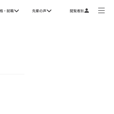
格・就職
先輩の声
閲覧者別