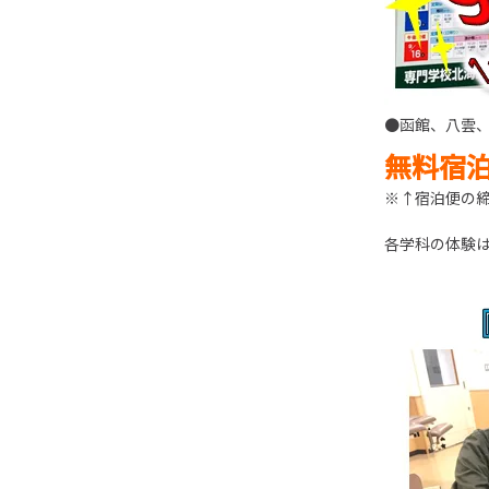
●函館、八雲
無料宿
※↑宿泊便の締
各学科の体験