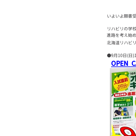
いよいよ願書受
リハビリの学
進路を考え始め
北海道リハビ
●9月10日(日)11
OPEN 