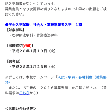
記入学願書を受け付けています。
募集定員となり次第締め切りとなりますのでお早めの出願をご検
討ください。
●
学士入学試験
、
社会人・高校卒業者入学 １期
【対象学科】
・理学療法学科・作業療法学科
【出願締切
】
(必着)
・
平成２８年１月１９日（火）
【選考日】
・
平成２８年１月２３日（土）
※詳しくは、本校ホームページ「
入試・学費・各種制度（募集要
項
）
」
または、お手元の「２０１６募集要項」をご覧ください。（資
料請求は
こちら
から
）
＜お問い合わせ先＞