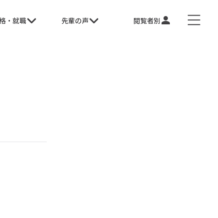
格・就職
先輩の声
閲覧者別