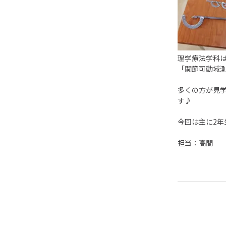
理学療法学科
「関節可動域
多くの方が見
す♪
今回は主に2
担当：高間