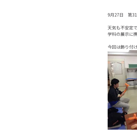
9月27日 第
天気も不安定
学科の展示に携
今回は飾り付