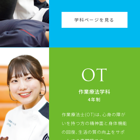
学科ページを見る
OT
作業療法学科
4年制
作業療法士(OT)は､心身の障が
いを持つ方の精神面と身体機能
の回復､生活の質の向上をサポ