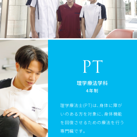
PT
理学療法学科
4年制
理学療法士(PT)は､身体に障が
いのある方を対象に､身体機能
を回復させるための療法を行う
専門職です｡