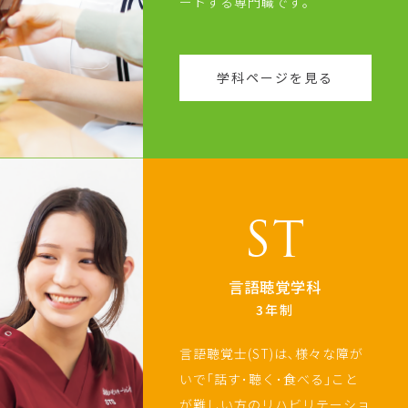
ートする専門職です｡
学科ページを見る
ST
言語聴覚学科
3年制
言語聴覚士(ST)は､様々な障が
いで｢話す･聴く･食べる｣こと
が難しい方のリハビリテーショ