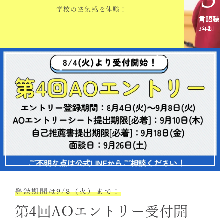
学校の空気感を体験！
言語聴
言語聴
3年制
3年制
高校1・2年生も大歓迎！
8/22（土）オープンキャンパ